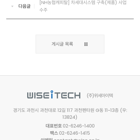
[NH농협캐피탈] 차세대시스템 구축(제품) 사업
다음글
수주
게시글 목록
(주)위세아이텍
경기도 과천시 과천대로 12길 117
과천펜타원 G동 11~13층 (우:
13824)
대표번호
02-6246-1400
팩스
02-6246-1415