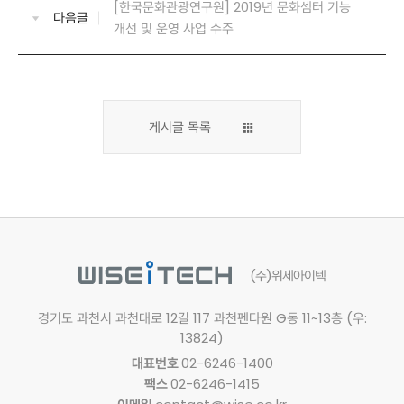
[한국문화관광연구원] 2019년 문화셈터 기능
다음글
개선 및 운영 사업 수주
게시글 목록
(주)위세아이텍
경기도 과천시 과천대로 12길 117
과천펜타원 G동 11~13층 (우:
13824)
대표번호
02-6246-1400
팩스
02-6246-1415