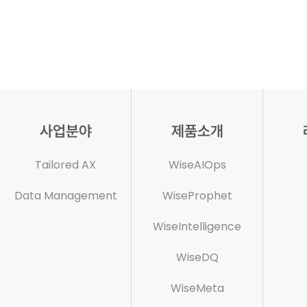
사업분야
제품소개
Tailored AX
WiseAIOps
Data Management
WiseProphet
WiseIntelligence
WiseDQ
WiseMeta